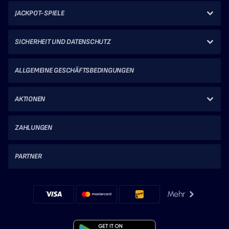
JACKPOT-SPIELE
SICHERHEIT UND DATENSCHUTZ
ALLGEMEINE GESCHÄFTSBEDINGUNGEN
AKTIONEN
ZAHLUNGEN
PARTNER
Mehr