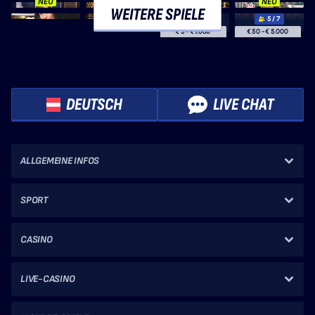
NEU
NEU
NEU
WEITERE SPIELE
5 / 7
5 / 7
€ 5
 - € 1.000 
€ 50
 - € 5.000 
DEUTSCH
LIVE CHAT
ALLGEMEINE INFOS
SPORT
CASINO
LIVE-CASINO