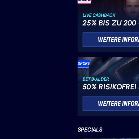
LIVE CASHBACK
25% BIS ZU 200 
WEITERE INFO
SPORT
BET BUILDER
50% RISIKOFREI 
WEITERE INFO
SPECIALS