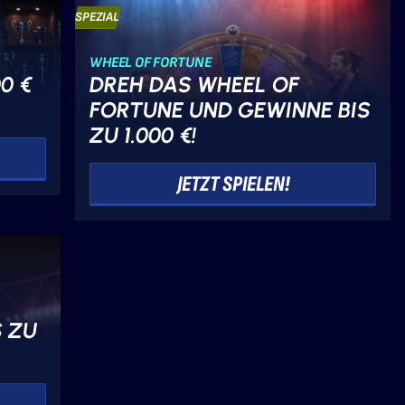
SPEZIAL
WHEEL OF FORTUNE
0 €
DREH DAS WHEEL OF
FORTUNE UND GEWINNE BIS
ZU 1.000 €!
JETZT SPIELEN!
ZU 1