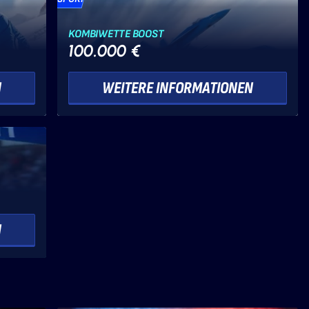
KOMBIWETTE BOOST
100.000 €
N
WEITERE INFORMATIONEN
N