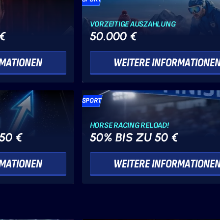
VORZEITIGE AUSZAHLUNG
€
50.000 €
RMATIONEN
WEITERE INFORMATIONE
SPORT
HORSE RACING RELOAD!
50 €
50% BIS ZU 50 €
RMATIONEN
WEITERE INFORMATIONE