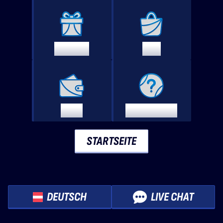
AKTIONEN
SHOP
KASSE
HILFEZENTRUM
STARTSEITE
DEUTSCH
LIVE CHAT