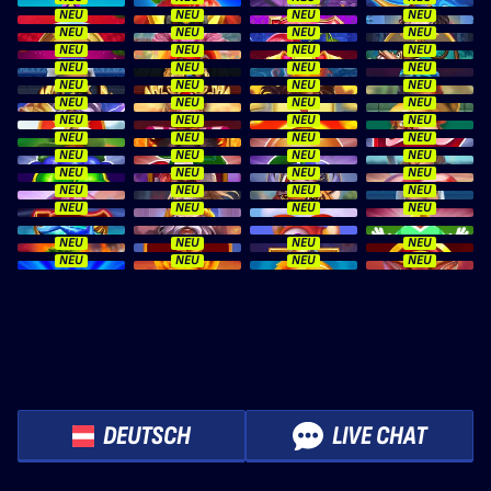
NEU
NEU
NEU
NEU
NEU
NEU
NEU
NEU
NEU
NEU
NEU
NEU
NEU
NEU
NEU
NEU
NEU
NEU
NEU
NEU
NEU
NEU
NEU
NEU
NEU
NEU
NEU
NEU
NEU
NEU
NEU
NEU
NEU
NEU
NEU
NEU
NEU
NEU
NEU
NEU
NEU
NEU
NEU
NEU
NEU
NEU
NEU
NEU
NEU
NEU
NEU
NEU
NEU
NEU
NEU
NEU
DEUTSCH
LIVE CHAT