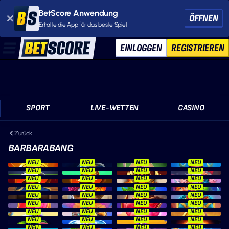
BetScore Anwendung
ÖFFNEN
Erhalte die App für das beste Spiel
EINLOGGEN
REGISTRIEREN
SPORT
LIVE-WETTEN
CASINO
Zurück
BARBARABANG
NEU
NEU
NEU
NEU
NEU
NEU
NEU
NEU
NEU
NEU
NEU
NEU
NEU
NEU
NEU
NEU
NEU
NEU
NEU
NEU
NEU
NEU
NEU
NEU
NEU
NEU
NEU
NEU
NEU
NEU
NEU
NEU
NEU
NEU
NEU
NEU