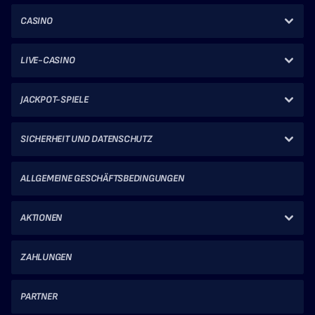
CASINO
LIVE-CASINO
JACKPOT-SPIELE
SICHERHEIT UND DATENSCHUTZ
ALLGEMEINE GESCHÄFTSBEDINGUNGEN
AKTIONEN
ZAHLUNGEN
PARTNER