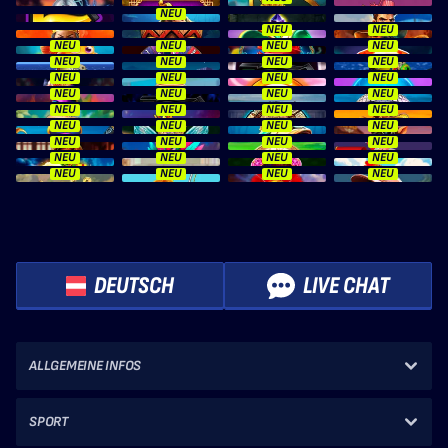
NEU
NEU
NEU
NEU
NEU
NEU
NEU
NEU
NEU
NEU
NEU
NEU
NEU
NEU
NEU
NEU
NEU
NEU
NEU
NEU
NEU
NEU
NEU
NEU
NEU
NEU
NEU
NEU
NEU
NEU
NEU
NEU
NEU
NEU
NEU
NEU
NEU
NEU
NEU
DEUTSCH
LIVE CHAT
ALLGEMEINE INFOS
SPORT