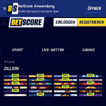
BetScore Anwendung
ÖFFNEN
Erhalte die App für das beste Spiel
EINLOGGEN
REGISTRIEREN
SPORT
LIVE-WETTEN
CASINO
Zurück
ZILLION
NEU
NEU
NEU
NEU
NEU
NEU
NEU
NEU
NEU
NEU
NEU
NEU
NEU