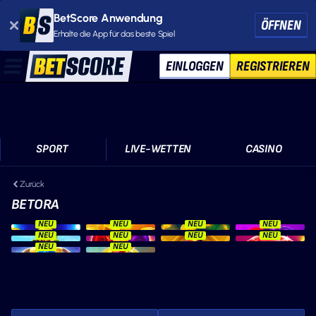
BetScore Anwendung
ÖFFNEN
Erhalte die App für das beste Spiel
EINLOGGEN
REGISTRIEREN
SPORT
LIVE-WETTEN
CASINO
Zurück
BETORA
NEU
NEU
NEU
NEU
NEU
NEU
NEU
NEU
NEU
NEU