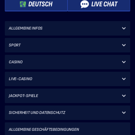
DEUTSCH
LIVE CHAT
ALLGEMEINE INFOS
SPORT
CASINO
LIVE-CASINO
JACKPOT-SPIELE
SICHERHEIT UND DATENSCHUTZ
ALLGEMEINE GESCHÄFTSBEDINGUNGEN