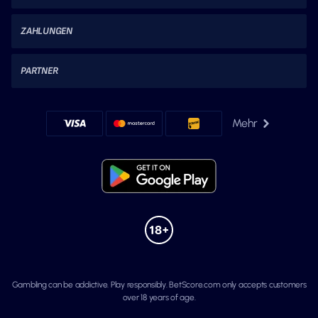
ZAHLUNGEN
PARTNER
Mehr
Gambling can be addictive. Play responsibly. BetScore.com only accepts customers
over 18 years of age.