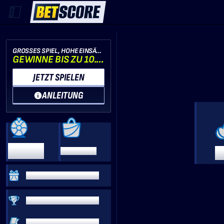
GROSSES SPIEL, HOHE EINSÄTZE:
GEWINNE BIS ZU 10.000 €!
JETZT SPIELEN
ANLEITUNG
WHEEL OF
SHOP
CA
FORTUNE
AKTIONEN
TURNIERE
SPIN RALLY