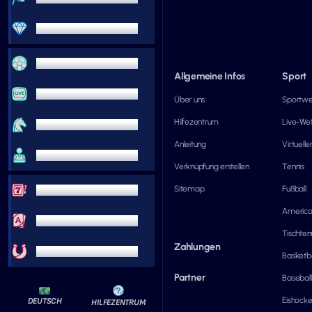
VIP-PROGRAMM
SPORT
Allgemeine Infos
Sport
LIVE-WETTEN
Über uns
Sportwe
Hilfezentrum
Live-We
PFERDERENNEN
Anleitung
Virtuelle
VIRTUELLER SPORT
Verknüpfung erstellen
Tennis
CASINO
Sitemap
Fußball
America
LIVE-CASINO
Tischten
Zahlungen
JACKPOT-SPIELE
Basketba
Partner
Baseball
Eishock
DEUTSCH
HILFEZENTRUM