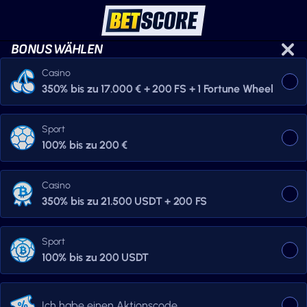
BONUS WÄHLEN
Casino
350% bis zu 17.000 € + 200 FS + 1 Fortune Wheel
Sport
100% bis zu 200 €
Casino
350% bis zu 21.500 USDT + 200 FS
Sport
100% bis zu 200 USDT
Ich habe einen Aktionscode