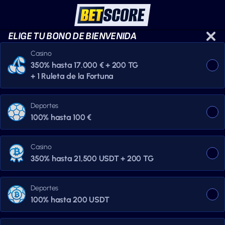
ELIGE TU BONO DE BIENVENIDA
Casino
350% hasta 17.000 € + 200 TG
+ 1 Ruleta de la Fortuna
Deportes
100% hasta 100 €
Casino
350% hasta 21,500 USDT + 200 TG
Deportes
100% hasta 200 USDT