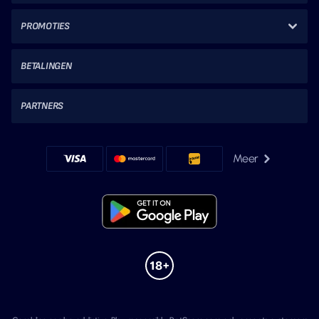
PROMOTIES
BETALINGEN
PARTNERS
Meer