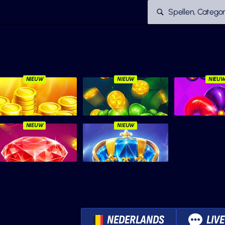
Spellen, Catego
NIEUW
NIEUW
NIEU
NIEUW
NIEUW
NEDERLANDS
LIV