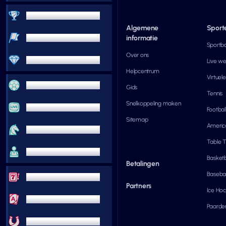
TOERNOOIEN
Algemene
Sport
SPIN RALLY
informatie
Sportb
Over ons
VIP-NIVEAUS
Live w
Helpcentrum
Virtuel
SPORTEN
Gids
Tennis
Snelkoppeling maken
LIVE WEDDEN
Footbal
Sitemap
America
PAARDENRACEN
Table T
VIRTUELE SPORTEN
Basketb
Betalingen
Basebal
CASINO
Partners
Ice Ho
LIVE CASINO
Paarde
JACKPOTS