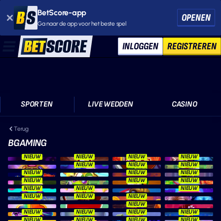
BetScore-app
OPENEN
Ga naar de app voor het beste spel
INLOGGEN
REGISTREREN
SPORTEN
LIVE WEDDEN
CASINO
Terug
BGAMING
NIEUW
NIEUW
NIEUW
NIEUW
NIEUW
NIEUW
NIEUW
NIEUW
NIEUW
NIEUW
NIEUW
NIEUW
NIEUW
NIEUW
NIEUW
NIEUW
NIEUW
NIEUW
NIEUW
NIEUW
NIEUW
NIEUW
NIEUW
NIEUW
NIEUW
NIEUW
NIEUW
NIEUW