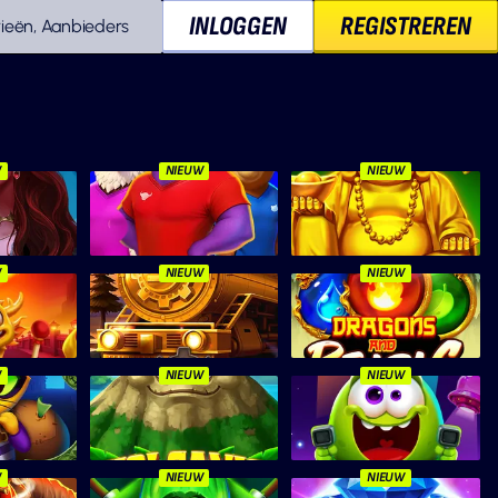
INLOGGEN
REGISTREREN
rieën, Aanbieders
W
NIEUW
NIEUW
W
NIEUW
NIEUW
W
NIEUW
NIEUW
W
NIEUW
NIEUW