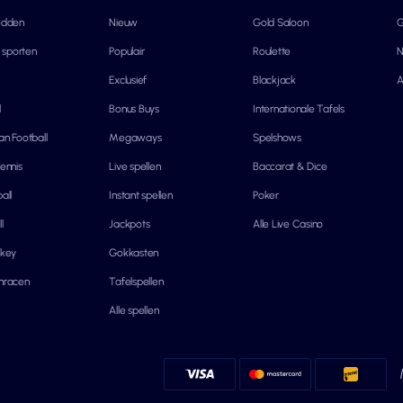
edden
Nieuw
Gold Saloon
G
e sporten
Populair
Roulette
N
Exclusief
Blackjack
A
l
Bonus Buys
Internationale Tafels
n Football
Megaways
Spelshows
ennis
Live spellen
Baccarat & Dice
all
Instant spellen
Poker
l
Jackpots
Alle Live Casino
ckey
Gokkasten
nracen
Tafelspellen
Alle spellen