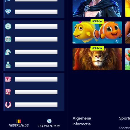
VIP-NIVEAUS
NIEUW
SPORTEN
LIVE WEDDEN
NIEUW
PAARDENRACEN
VIRTUELE SPORTEN
CASINO
LIVE CASINO
JACKPOTS
Algemene
Sport
informatie
NEDERLANDS
HELPCENTRUM
Sportb