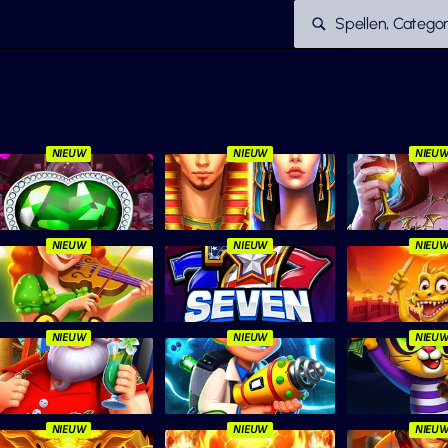
Spellen, Catego
NIEUW
NIEUW
NIEU
NIEUW
NIEUW
NIEU
NIEUW
NIEUW
NIEU
NIEUW
NIEUW
NIEU