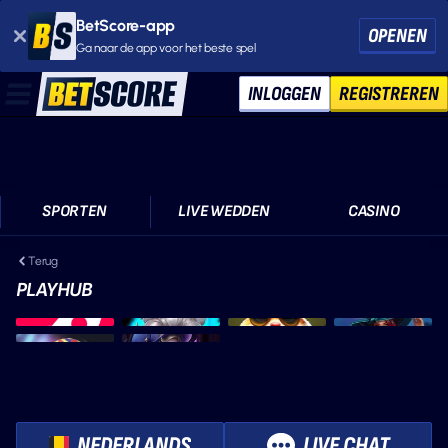
BetScore-app
OPENEN
Ga naar de app voor het beste spel
INLOGGEN
REGISTREREN
SPORTEN
LIVE WEDDEN
CASINO
Terug
PLAYHUB
NEDERLANDS
LIVE CHAT