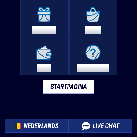
PROMOTIES
WINKEL
KASSA
HELPCENTRUM
STARTPAGINA
NEDERLANDS
LIVE CHAT