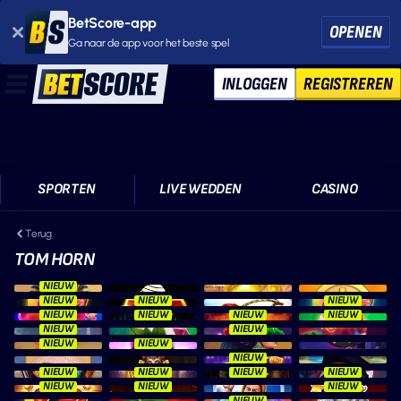
BetScore-app
OPENEN
Ga naar de app voor het beste spel
INLOGGEN
REGISTREREN
SPORTEN
LIVE WEDDEN
CASINO
Terug
TOM HORN
NIEUW
NIEUW
NIEUW
NIEUW
NIEUW
NIEUW
NIEUW
NIEUW
NIEUW
NIEUW
NIEUW
NIEUW
NIEUW
NIEUW
NIEUW
NIEUW
NIEUW
NIEUW
NIEUW
NIEUW
NIEUW