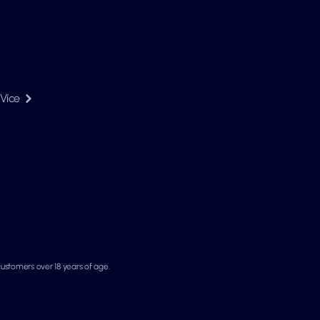
Více
customers over 18 years of age.