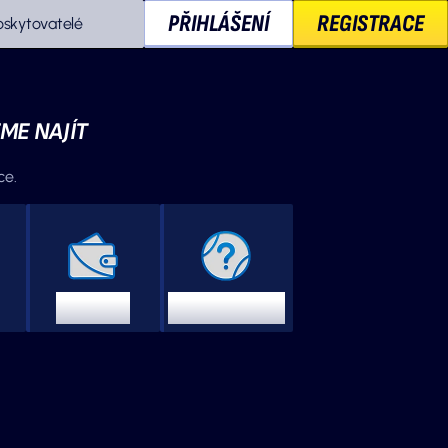
PŘIHLÁŠENÍ
REGISTRACE
poskytovatelé
ME NAJÍT
ce.
CENTRUM
POKLADNA
NÁPOVĚDY