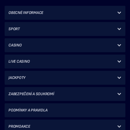
OBECNÉ INFORMACE
SPORT
CASINO
LIVE CASINO
JACKPOTY
ZABEZPEČENÍ A SOUKROMÍ
PODMÍNKY A PRAVIDLA
PROMOAKCE