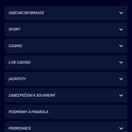
OBECNÉ INFORMACE
SPORT
CASINO
LIVE CASINO
JACKPOTY
ZABEZPEČENÍ A SOUKROMÍ
PODMÍNKY A PRAVIDLA
PROMOAKCE