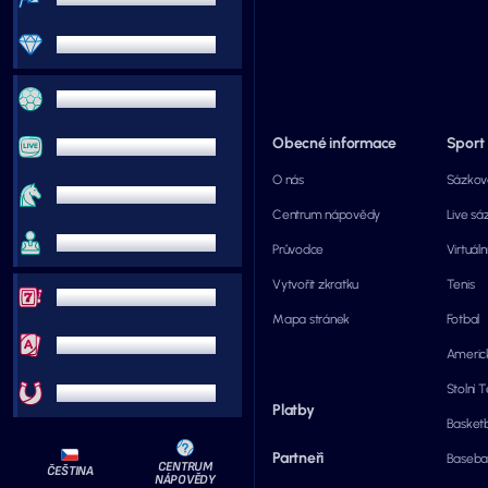
VIP ÚROVNĚ
SPORT
Obecné informace
Sport
LIVE SÁZENÍ
O nás
Sázkov
DOSTIHY
Centrum nápovědy
Live sá
VIRTUÁLNÍ SPORTY
Průvodce
Virtuáln
Vytvořit zkratku
Tenis
CASINO
Mapa stránek
Fotbal
LIVE CASINO
Americk
Stolní T
JACKPOTY
Platby
Basket
Partneři
Basebal
CENTRUM
ČEŠTINA
NÁPOVĚDY