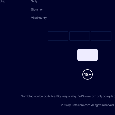
okej
Sloty
Stolní hry
Všechny hry
Gambling can be addictive. Play responsibly. BetScore.com only accepts 
2026 © BetScore.com All rights reserved.