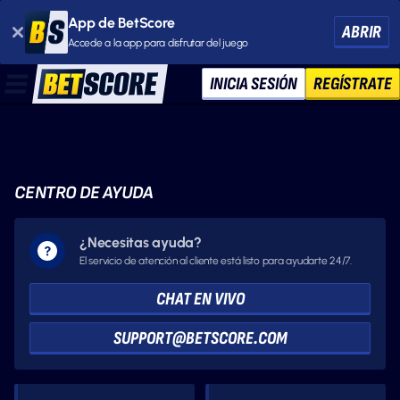
App de BetScore
ABRIR
Accede a la app para disfrutar del juego
INICIA SESIÓN
REGÍSTRATE
CENTRO DE AYUDA
¿Necesitas ayuda?
El servicio de atención al cliente está listo para ayudarte 24/7.
CHAT EN VIVO
SUPPORT@BETSCORE.COM