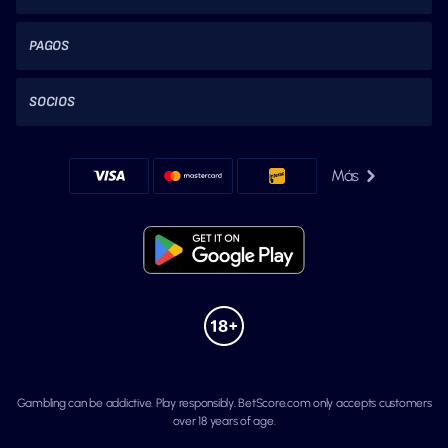
PAGOS
SOCIOS
Más
Gambling can be addictive. Play responsibly. BetScore.com only accepts customers
over 18 years of age.