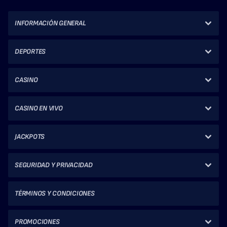
INFORMACIÓN GENERAL
DEPORTES
CASINO
CASINO EN VIVO
JACKPOTS
SEGURIDAD Y PRIVACIDAD
TÉRMINOS Y CONDICIONES
PROMOCIONES