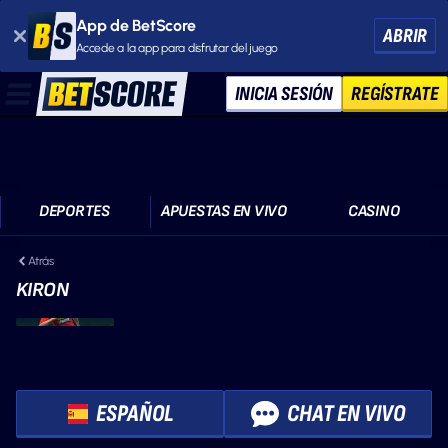
App de BetScore
ABRIR
Accede a la app para disfrutar del juego
INICIA SESIÓN
REGÍSTRATE
DEPORTES
APUESTAS EN VIVO
CASINO
Atrás
KIRON
ESPAÑOL
CHAT EN VIVO