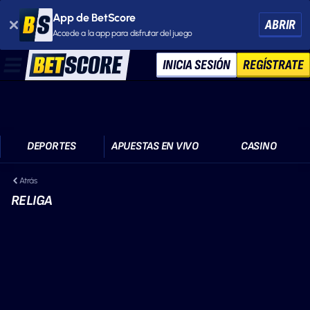
App de BetScore
ABRIR
Accede a la app para disfrutar del juego
INICIA SESIÓN
REGÍSTRATE
DEPORTES
APUESTAS EN VIVO
CASINO
Atrás
RELIGA