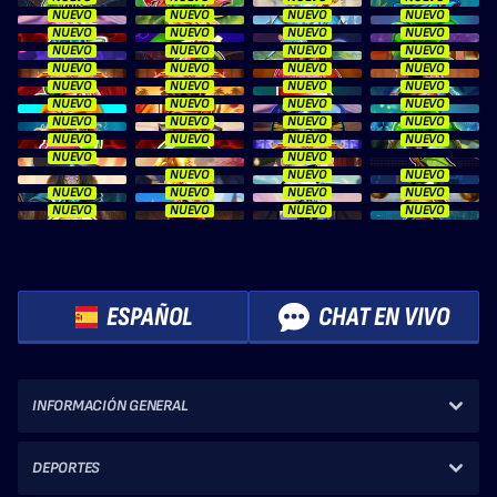
NUEVO
NUEVO
NUEVO
NUEVO
NUEVO
NUEVO
NUEVO
NUEVO
NUEVO
NUEVO
NUEVO
NUEVO
NUEVO
NUEVO
NUEVO
NUEVO
NUEVO
NUEVO
NUEVO
NUEVO
NUEVO
NUEVO
NUEVO
NUEVO
NUEVO
NUEVO
NUEVO
NUEVO
NUEVO
NUEVO
NUEVO
NUEVO
NUEVO
NUEVO
NUEVO
NUEVO
NUEVO
NUEVO
NUEVO
NUEVO
NUEVO
NUEVO
NUEVO
NUEVO
NUEVO
ESPAÑOL
CHAT EN VIVO
INFORMACIÓN GENERAL
DEPORTES