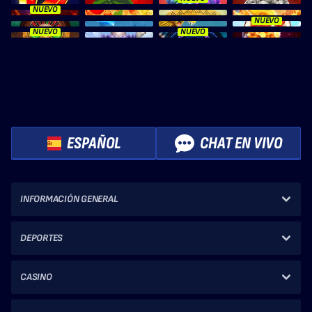
NUEVO
NUEVO
NUEVO
NUEVO
ESPAÑOL
CHAT EN VIVO
INFORMACIÓN GENERAL
DEPORTES
CASINO