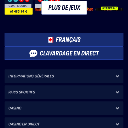
P
B
P
B
PLUS DE JEUX
0,2 €
 - 10 000 € 
1 €
 - 1 000 € 
T
T
P
B
B
B
P
B
NOUVEAU
NOUVEAU
NOUVEAU
P
61 495,94 €
B
B
P
P
B
P
T
B
B
P
B
T
P
P
P
P
P
P
P
B
B
T
B
P
B
FRANÇAIS
CLAVARDAGE EN DIRECT
INFORMATIONS GÉNÉRALES
PARIS SPORTIFS
CASINO
CASINO EN DIRECT