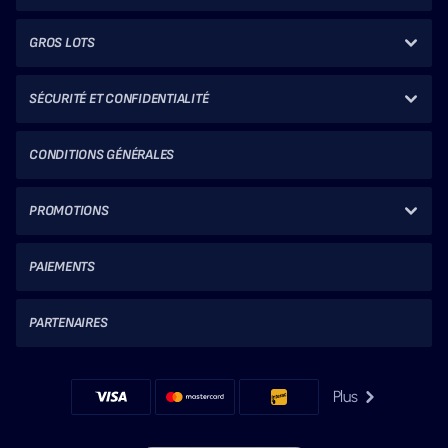
GROS LOTS
SÉCURITÉ ET CONFIDENTIALITÉ
CONDITIONS GÉNÉRALES
PROMOTIONS
PAIEMENTS
PARTENAIRES
Plus