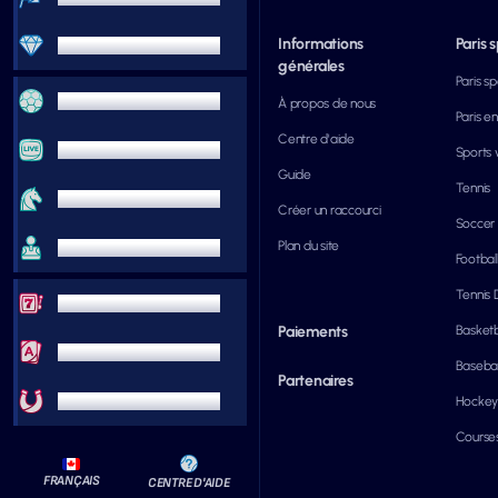
NIVEAUX VIP
Informations
Paris s
générales
Paris sp
SPORTS
À propos de nous
Paris en
Centre d'aide
PARIS EN DIRECT
Sports v
Guide
Tennis
COURSES HIPPIQUES
Créer un raccourci
Soccer
SPORTS VIRTUELS
Plan du site
Footbal
Tennis 
CASINO
Paiements
Basketb
CASINO EN DIRECT
Basebal
Partenaires
GROS LOTS
Hockey
Courses
FRANÇAIS
CENTRE D'AIDE