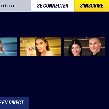
SE CONNECTER
S'INSCRIRE
ournisseurs
 EN DIRECT