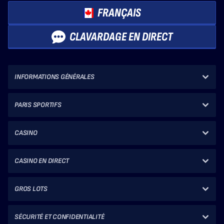
FRANÇAIS
CLAVARDAGE EN DIRECT
INFORMATIONS GÉNÉRALES
PARIS SPORTIFS
CASINO
CASINO EN DIRECT
GROS LOTS
SÉCURITÉ ET CONFIDENTIALITÉ