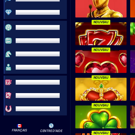
NIVEAUX VIP
NOUVEAU
SPORTS
PARIS EN DIRECT
NOUVEAU
COURSES HIPPIQUES
SPORTS VIRTUELS
NOUVEAU
CASINO
CASINO EN DIRECT
NOUVEAU
GROS LOTS
FRANÇAIS
CENTRE D'AIDE
NOUVEAU