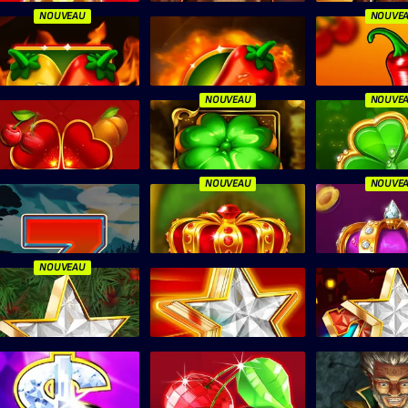
NOUVEAU
NOUVE
NOUVEAU
NOUVE
NOUVEAU
NOUVE
NOUVEAU