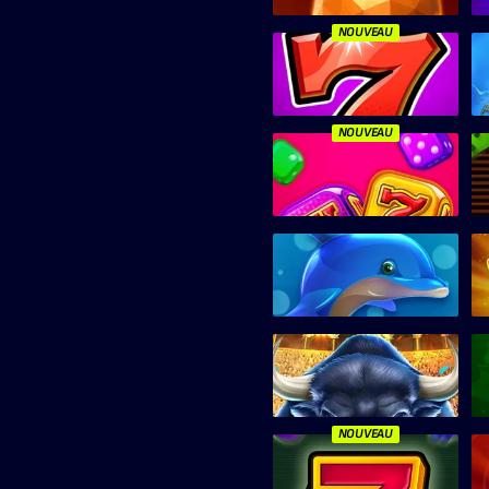
NOUVEAU
NOUVEAU
NOUVEAU