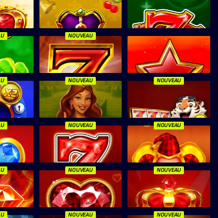
AU
NOUVEAU
AU
NOUVEAU
NOUVEAU
AU
NOUVEAU
NOUVEAU
AU
NOUVEAU
NOUVEAU
AU
NOUVEAU
NOUVEAU