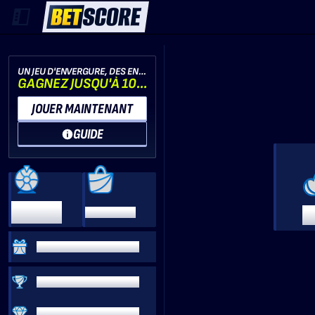
UN JEU D'ENVERGURE, DES ENJEUX DE TAILLE :
GAGNEZ JUSQU'À 10 000 € !
JOUER MAINTENANT
GUIDE
WHEEL OF
BOUTIQUE
CA
FORTUNE
PROMOTIONS
TOURNOIS
NIVEAUX VIP