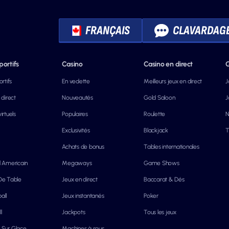
FRANÇAIS
CLAVARDAGE
portifs
Casino
Casino en direct
G
ortifs
En vedette
Meilleurs jeux en direct
J
 direct
Nouveautés
Gold Saloon
J
irtuels
Populaires
Roulette
N
Exclusivités
Blackjack
T
Achats de bonus
Tables internationales
l Americain
Megaways
Game Shows
De Table
Jeux en direct
Baccarat & Dés
all
Jeux instantanés
Poker
l
Jackpots
Tous les jeux
 Sur Glace
Machines à sous