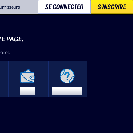
SE CONNECTER
S'INSCRIRE
ournisseurs
E PAGE.
aires.
CAISSE
CENTRE D'AIDE