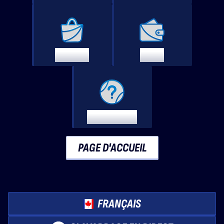
BOUTIQUE
CAISSE
CENTRE D'AIDE
PAGE D'ACCUEIL
FRANÇAIS