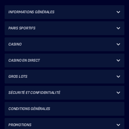
INFORMATIONS GÉNÉRALES
PARIS SPORTIFS
CASINO
CASINO EN DIRECT
GROS LOTS
SÉCURITÉ ET CONFIDENTIALITÉ
CONDITIONS GÉNÉRALES
PROMOTIONS