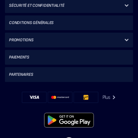
SÉCURITÉ ET CONFIDENTIALITÉ
CONDITIONS GÉNÉRALES
PROMOTIONS
PAIEMENTS
PARTENAIRES
Plus