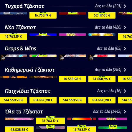
Τυχερά Τζάκποτ
Δες τα όλα (291)
Nέο
Nέο
Nέο
N
16.763,19 €
62.117,65 €
Νέα Τζάκποτ
Δες τα όλα (426)
Nέο
Nέο
16.763,19 €
16.76
Drops & Wins
Δες τα όλα (65)
Nέο
Καθημερινά Τζάκποτ
Δες τα όλα (294)
Nέο
14.558,96 €
14.558,96 €
14.55
Παιχνίδια Τζάκποτ
Δες τα όλα (16)
514.550,98 €
514.550,98 €
514.550,98 €
514.550,98 €
514.55
Όλα τα Τζάκποτ
Δες τα όλα (1442)
Nέο
16.763,19 €
Nέο
Nέο
Nέο
45.038,35 €
16.763,19 €