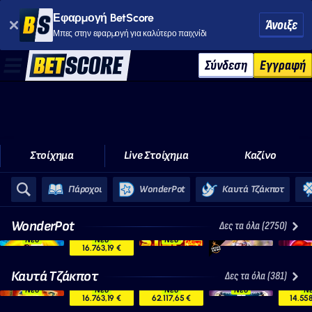
Εφαρμογή BetScore
Άνοιξε
Μπες στην εφαρμογή για καλύτερο παιχνίδι
Σύνδεση
Εγγραφή
Στοίχημα
Live Στοίχημα
Καζίνο
Πάροχοι
WonderPot
Καυτά Τζάκποτ
WonderPot
Δες τα όλα (2750)
Nέο
Nέο
Nέο
16.763,19 €
Καυτά Τζάκποτ
Δες τα όλα (381)
Nέο
Nέο
Nέο
Nέο
N
16.763,19 €
62.117,65 €
14.55