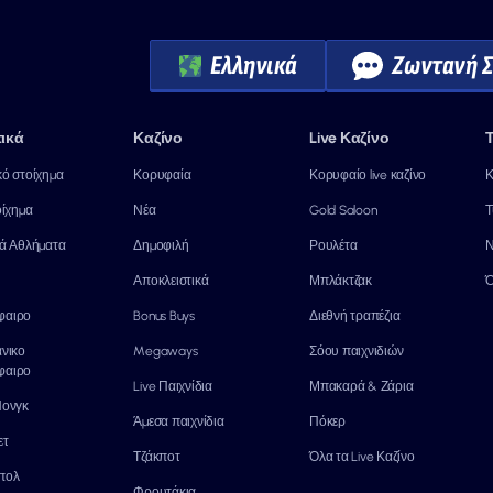
Ελληνικά
Ζωντανή Σ
ικά
Καζίνο
Live Καζίνο
κό στοίχημα
Κορυφαία
Κορυφαίο live καζίνο
Κ
οίχημα
Νέα
Gold Saloon
Τ
κά Αθλήματα
Δημοφιλή
Ρουλέτα
Ν
Αποκλειστικά
Μπλάκτζακ
Ό
φαιρο
Bonus Buys
Διεθνή τραπέζια
άνικο
Megaways
Σόου παιχνιδιών
φαιρο
Live Παιχνίδια
Μπακαρά & Ζάρια
Πονγκ
Άμεσα παιχνίδια
Πόκερ
ετ
Τζάκποτ
Όλα τα Live Καζίνο
πολ
Φρουτάκια