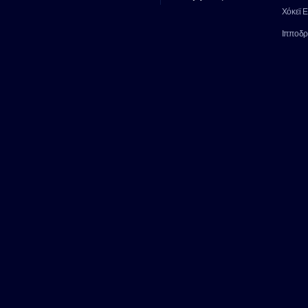
Χόκεϊ 
Ιπποδρ