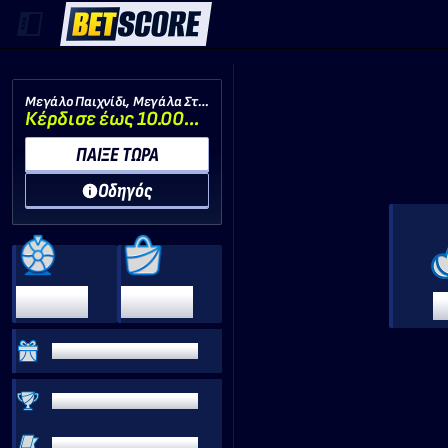
Μεγάλο Παιχνίδι, Μεγάλα Στοιχήματα
Κέρδισε έως 10.000€!
ΠΑΙΞΕ ΤΩΡΑ
Οδηγός
Wheel of
Κατάστημ
Κ
Fortune
α
Προσφορές
Τουρνουά
Spin Rally