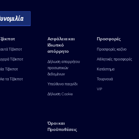
υνομιλία
Τζάκποτ
Ασφάλεια και
Προσφορές
Ιδιωτικό
αυτά Τζάκποτ
Προσφορές καζίνο
απόρρητο
υχερά Τζάκποτ
Αθλητικές προσφορές
Δήλωση απορρήτου
προσωπικών
έα Τζάκποτ
Κατάστημα
δεδομένων
λα τα Τζάκποτ
Τουρνουά
Υπεύθυνο παιχνίδι
VIP
Δήλωση Cookie
Όροι και
Προϋποθέσεις