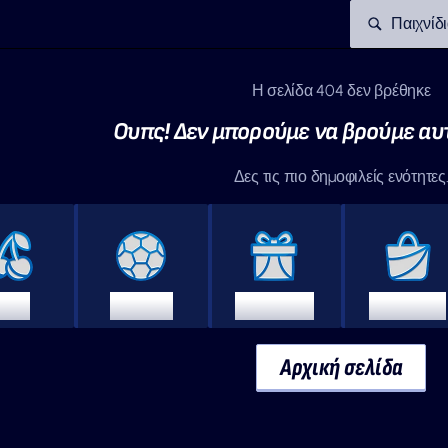
Παιχνίδι
Η σελίδα 404 δεν βρέθηκε
Ουπς! Δεν μπορούμε να βρούμε αυ
Δες τις πιο δημοφιλείς ενότητες
αζίνο
Στοίχημα
Προσφορές
Κατάστημα
Αρχική σελίδα