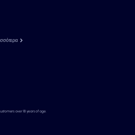
ισσότερα
customers over 18 years of age.