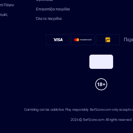
Επί Πάγου
Επιτραπέζια παιχνίδια
ομίες
Όλα τα παιχνίδια
Περ
Gambling can be addictive. Play responsibly. BetScore.com only accepts 
2026 © BetScore.com All rights reserved.