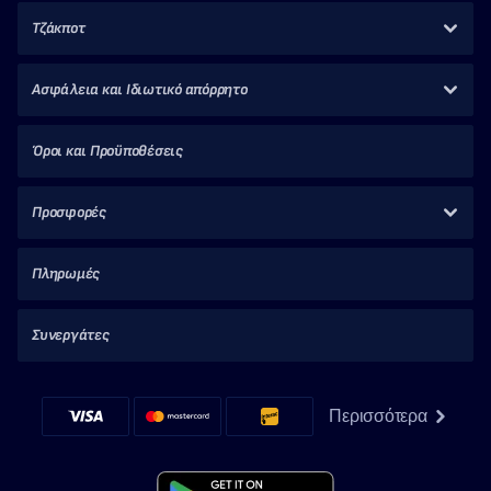
Τζάκποτ
Ασφάλεια και Ιδιωτικό απόρρητο
Όροι και Προϋποθέσεις
Προσφορές
Πληρωμές
Συνεργάτες
Περισσότερα