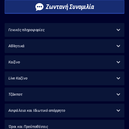
Ζωντανή Συνομιλία
Γενικές πληροφορίες
Αθλητικά
Καζίνο
Live Καζίνο
Τζάκποτ
Ασφάλεια και Ιδιωτικό απόρρητο
Όροι και Προϋποθέσεις