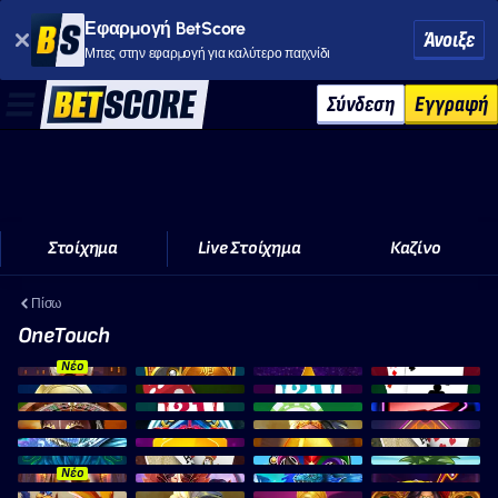
Εφαρμογή BetScore
Άνοιξε
Μπες στην εφαρμογή για καλύτερο παιχνίδι
Σύνδεση
Εγγραφή
Στοίχημα
Live Στοίχημα
Καζίνο
Πίσω
OneTouch
Nέο
Nέο