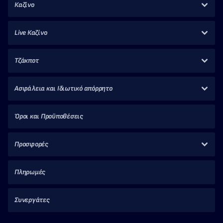
Καζίνο
Live Καζίνο
Τζάκποτ
Ασφάλεια και Ιδιωτικό απόρρητο
Όροι και Προϋποθέσεις
Προσφορές
Πληρωμές
Συνεργάτες