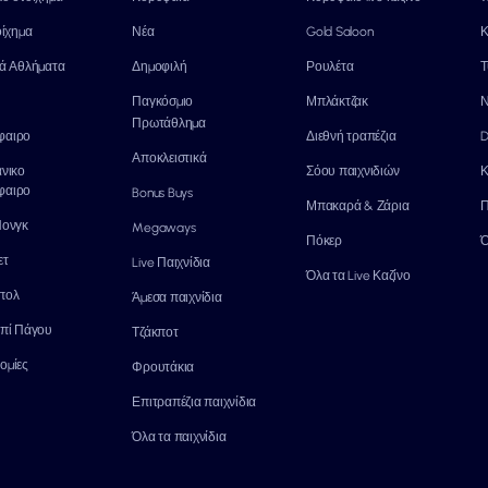
οίχημα
Νέα
Gold Saloon
Κ
κά Αθλήματα
Δημοφιλή
Ρουλέτα
Τ
Παγκόσμιο
Μπλάκτζακ
Ν
Πρωτάθλημα
φαιρο
Διεθνή τραπέζια
D
Αποκλειστικά
άνικο
Σόου παιχνιδιών
Κ
φαιρο
Bonus Buys
Μπακαρά & Ζάρια
Π
Πονγκ
Megaways
Πόκερ
Ό
ετ
Live Παιχνίδια
Όλα τα Live Καζίνο
πολ
Άμεσα παιχνίδια
Επί Πάγου
Τζάκποτ
ομίες
Φρουτάκια
Επιτραπέζια παιχνίδια
Όλα τα παιχνίδια