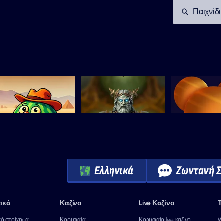
Παιχνίδι
Ελληνικά
Ζωντανή Σ
ικά
Καζίνο
Live Καζίνο
κό στοίχημα
Κορυφαία
Κορυφαίο live καζίνο
W