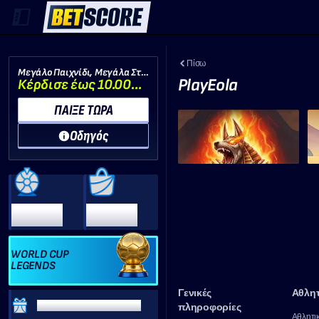
Πίσω
Μεγάλο Παιχνίδι, Μεγάλα Στοιχήματα
PlayEola
Κέρδισε έως 10.000€!
ΠΑΙΞΕ ΤΩΡΑ
Οδηγός
Wheel of
Κατάστημ
Fortune
α
WORLD CUP
LEGENDS
Γενικές
Αθλητ
Προσφορές
πληροφορίες
Αθλητι