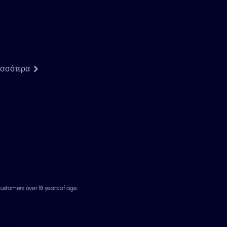
ισσότερα
customers over 18 years of age.