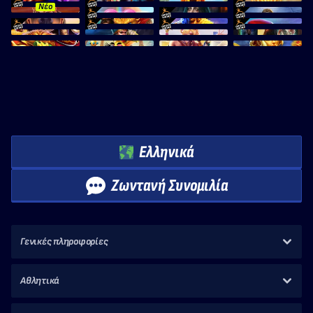
Nέο
Ελληνικά
Ζωντανή Συνομιλία
Γενικές πληροφορίες
Αθλητικά