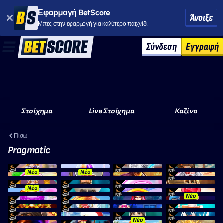
Εφαρμογή BetScore
Άνοιξε
Μπες στην εφαρμογή για καλύτερο παιχνίδι
Σύνδεση
Εγγραφή
Στοίχημα
Live Στοίχημα
Καζίνο
Πίσω
Pragmatic
Nέο
Nέο
Nέο
Nέο
Nέο