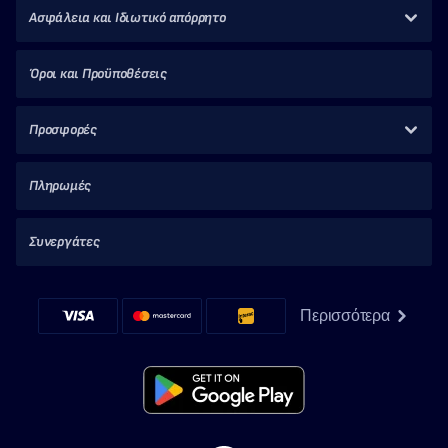
Ασφάλεια και Ιδιωτικό απόρρητο
Όροι και Προϋποθέσεις
Προσφορές
Πληρωμές
Συνεργάτες
Περισσότερα