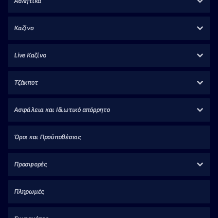
Αθλητικά
Καζίνο
Live Καζίνο
Τζάκποτ
Ασφάλεια και Ιδιωτικό απόρρητο
Όροι και Προϋποθέσεις
Προσφορές
Πληρωμές