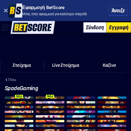
Εφαρμογή BetScore
Άνοιξε
Μπες στην εφαρμογή για καλύτερο παιχνίδι
Σύνδεση
Εγγραφή
Στοίχημα
Live Στοίχημα
Καζίνο
Πίσω
SpadeGaming
Nέο
Nέο