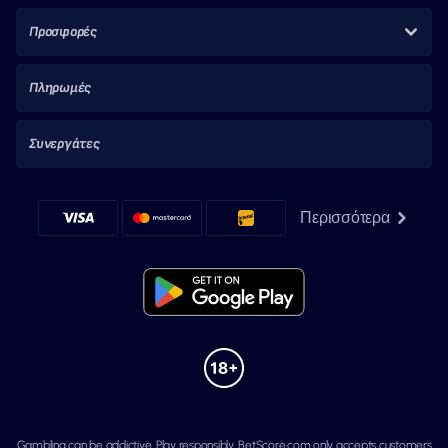
Προσφορές
Πληρωμές
Συνεργάτες
Περισσότερα
Gambling can be addictive. Play responsibly. BetScore.com only accepts customers