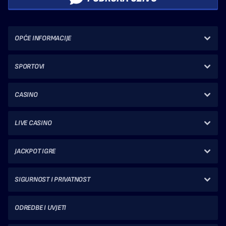
OPĆE INFORMACIJE
SPORTOVI
CASINO
LIVE CASINO
JACKPOT IGRE
SIGURNOST I PRIVATNOST
ODREDBE I UVJETI