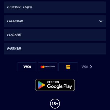
ODREDBE I UVJETI
PROMOCIJE
PLAĆANJE
PARTNERI
Više