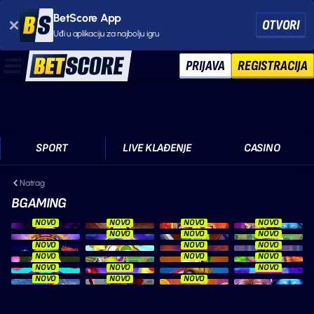
BetScore App
OTVORI
Uđi u aplikaciju za najbolju igru
PRIJAVA
REGISTRACIJA
SPORT
LIVE KLAĐENJE
CASINO
Natrag
BGAMING
NOVO
NOVO
NOVO
NOVO
NOVO
NOVO
NOVO
NOVO
NOVO
NOVO
NOVO
NOVO
NOVO
NOVO
NOVO
NOVO
NOVO
NOVO
NOVO