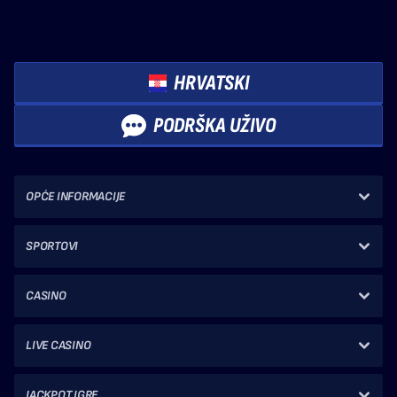
HRVATSKI
PODRŠKA UŽIVO
OPĆE INFORMACIJE
SPORTOVI
CASINO
LIVE CASINO
JACKPOT IGRE